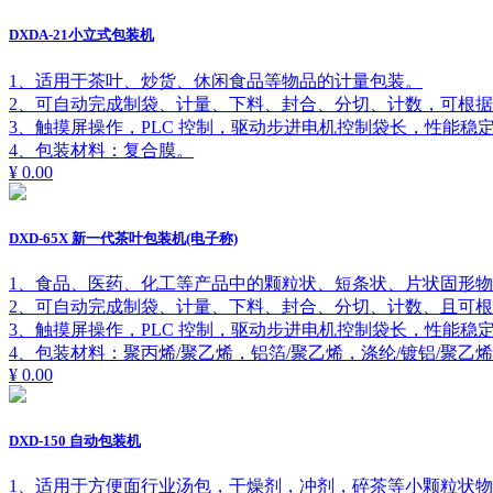
DXDA-21小立式包装机
1、适用于茶叶、炒货、休闲食品等物品的计量包装。
2、可自动完成制袋、计量、下料、封合、分切、计数，可根
3、触摸屏操作，PLC 控制，驱动步进电机控制袋长，性能稳
4、包装材料：复合膜。
¥ 0.00
DXD-65X 新一代茶叶包装机(电子称)
1、食品、医药、化工等产品中的颗粒状、短条状、片状固形
2、可自动完成制袋、计量、下料、封合、分切、计数、且可
3、触摸屏操作，PLC 控制，驱动步进电机控制袋长，性能稳
4、包装材料：聚丙烯/聚乙烯，铝箔/聚乙烯，涤纶/镀铝/聚乙
¥ 0.00
DXD-150 自动包装机
1、适用于方便面行业汤包，干燥剂，冲剂，碎茶等小颗粒状