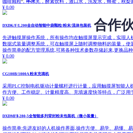
咖啡颗粒，小水丸，酵素饮料，激口水，洗发水，蜂蜜，秋梨
¥ 0.00
合作
DXDK/F/L200全自动智能中袋颗粒/粉末/流体包装机
先进触摸屏操作系统，所有操作均在触摸屏显示完成，实现人机
数据式装量调整系统，可在触摸屏上随时调整物料的装量，使
操作简单的配方管理系统,可将各种技术参数存储起来,更换品种
¥ 0.00
CG100B/1000A 粉末充填机
采用PLC控制电机驱动计量螺杆进行计量，应用触摸屏智能
作方便、工作稳定、计量精度高、充填速度快等特点，广泛用
¥ 0.00
DXDMFⅡ-280-5全智能多列背封粉末包装机（微小装量）
操作简单:先进友好的人机操作界面,操作方便、易学、易懂、易