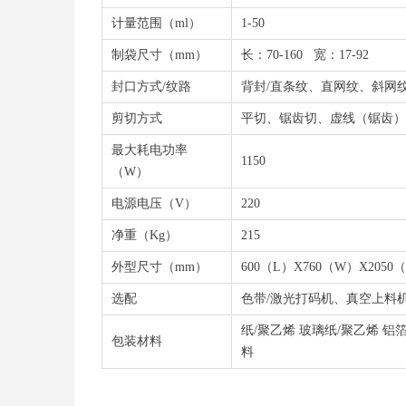
计量范围（ml）
1-50
制袋尺寸（mm）
长：70-160 宽：17-92
封口方式/纹路
背封/直条纹、直网纹、斜网
剪切方式
平切、锯齿切、虚线（锯齿）
最大耗电功率
1150
（W）
电源电压（V）
220
净重（Kg）
215
外型尺寸（mm）
600（L）X760（W）X2050
选配
色带/激光打码机、真空上料
纸/聚乙烯 玻璃纸/聚乙烯 铝
包装材料
料