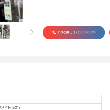
ꁇ
끅
姚经理：13726276957
装规格不同而定）