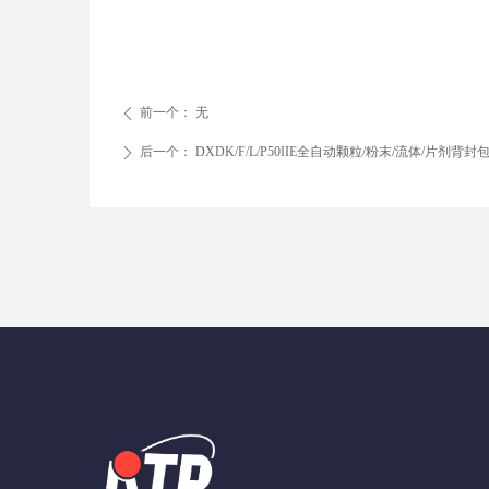
前一个：
无
ꄴ
后一个：
DXDK/F/L/P50IIE全自动颗粒/粉末/流体/片剂背封
ꄲ