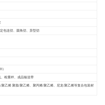
纹
定包连切、圆角切、异型切
（H）
机、检重秤、成品输送带
箔/聚乙烯 聚脂/聚乙烯、聚丙烯/聚乙烯、尼龙/聚乙烯等复合包装材