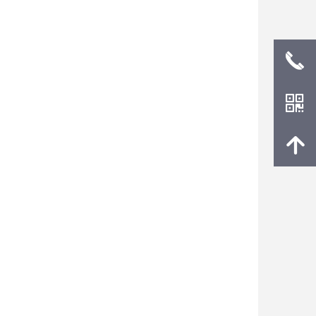
끅
낃
녕