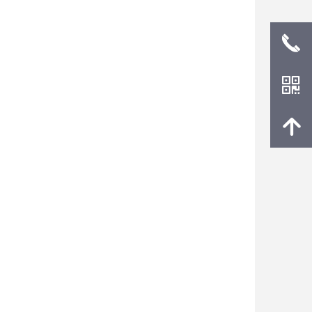
끅
낃
녕