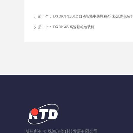
前一个：
DXDK/F/L200全自动智能中袋颗粒/粉末/流体包装
ꄴ
后一个：
DXDK-65 高速颗粒包装机
ꄲ
版权所有 ©
珠海瑞创科技发展有限公司