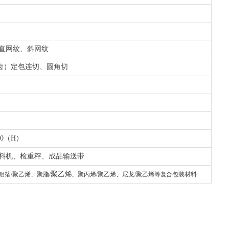
、直网纹、斜网纹
齿）定包连切、圆角切
50（H）
上料机、检重秤、成品输送带
聚乙烯
铝箔/聚乙烯、
聚脂/
、
聚丙烯/聚乙烯
、
尼龙/聚乙烯等复合包装材
料