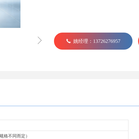
ꁇ
끅
姚经理：13726276957
装规格不同而定）