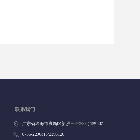
联系我们
广东省珠海市高新区新沙三路300号1栋502
0756-2296815/2296126