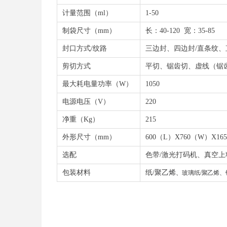
计量范围（ml）
1-50
制袋尺寸（mm）
长：40-120 宽：35-85
封口方式/纹路
三边封、四边封/直条纹
剪切方式
平切、锯齿切、虚线（锯
最大耗电量功率（W）
1050
电源电压（V）
220
净重（Kg）
215
外形尺寸（mm）
600（L）X760（W）X16
选配
色带/激光打码机、真空
包装材料
纸/
聚乙烯
、
玻璃纸/聚乙烯、