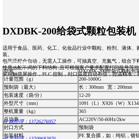
联系我们
合作共赢
单列机
公司动态
DXDBK-200给袋式颗粒包装机
背封机
行业新闻
适用于食品、医药、化工、化妆品行业中颗粒、粉剂、液体、
装。
给袋式包装机
包装流程全自动，无需人工操作，可抽真空、充氮气，组合下
产品详情
性质选配不同的下料结构 ,且可根据客户要求配置打印批号等
型号
DXDBK-200给袋式颗粒包
采用触摸屏操作，PLC 控制，封口温度自动补偿，控温精准，
计量范围（g）
200-1000G
充填机
预制袋（最大）
长：300mm 宽：200mm
包装速度（袋/分）
12-20
外型尺寸（mm）
1091（L）X926（W）X13
整机重量（kg）
选配
365
总功率
AC220V/50-60Hz/2kw
끅
姚经理：13726276957
封口方式
预制袋
包装材料
PE 复合膜，如：纯铝，镀
끅
毛经理：13709682976
配件