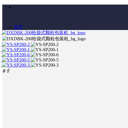
首页
走进瑞创
ꁆ
ꁇ
产品中心
企业介绍
新闻资讯
企业文化
多列机