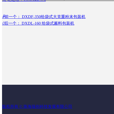
ꄴ
前一个：
DXDF-350给袋式大克重粉末包装机
ꄲ
后一个：
DXDL-160 给袋式酱料包装机
版权所有 ©
珠海瑞创科技发展有限公司