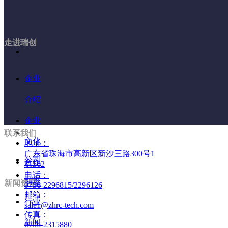
走进瑞创
企业
介绍
企业
联系我们
文化
地址：
广东省珠海市高新区新沙三路300号1
公司
合作
栋502
电话：
动态
新闻资讯
共赢
0756-2296815/2296126
邮箱：
行业
sale1@zhrc-tech.com
传真：
新闻
0756-2315880